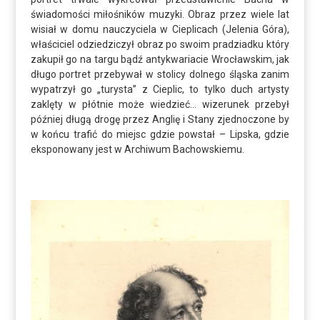
świadomości miłośników muzyki. Obraz przez wiele lat
wisiał w domu nauczyciela w Cieplicach (Jelenia Góra),
właściciel odziedziczył obraz po swoim pradziadku który
zakupił go na targu bądź antykwariacie Wrocławskim, jak
długo portret przebywał w stolicy dolnego śląska zanim
wypatrzył go „turysta” z Cieplic, to tylko duch artysty
zaklęty w płótnie może wiedzieć… wizerunek przebył
później długą drogę przez Anglię i Stany zjednoczone by
w końcu trafić do miejsc gdzie powstał – Lipska, gdzie
eksponowany jest w Archiwum Bachowskiemu.