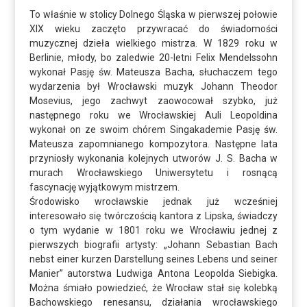
To właśnie w stolicy Dolnego Śląska w pierwszej połowie
XIX wieku zaczęto przywracać do świadomości
muzycznej dzieła wielkiego mistrza. W 1829 roku w
Berlinie, młody, bo zaledwie 20-letni Felix Mendelssohn
wykonał Pasję św. Mateusza Bacha, słuchaczem tego
wydarzenia był Wrocławski muzyk Johann Theodor
Mosevius, jego zachwyt zaowocował szybko, już
następnego roku we Wrocławskiej Auli Leopoldina
wykonał on ze swoim chórem Singakademie Pasję św.
Mateusza zapomnianego kompozytora. Następne lata
przyniosły wykonania kolejnych utworów J. S. Bacha w
murach Wrocławskiego Uniwersytetu i rosnącą
fascynację wyjątkowym mistrzem.
Środowisko wrocławskie jednak już wcześniej
interesowało się twórczością kantora z Lipska, świadczy
o tym wydanie w 1801 roku we Wrocławiu jednej z
pierwszych biografii artysty: „Johann Sebastian Bach
nebst einer kurzen Darstellung seines Lebens und seiner
Manier” autorstwa Ludwiga Antona Leopolda Siebigka.
Można śmiało powiedzieć, że Wrocław stał się kolebką
Bachowskiego renesansu, działania wrocławskiego