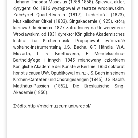
Johann Theodor Mosevius (1788-1858). Śpiewak, aktor,
dyrygent. Od 1816 występował w teatrze wrocławskim.
Założyciel Quartettverein (1817), Liedertafel (1823),
Musikalischer Cirkel (1833), Singakademie (1925), którą
kierował do śmierci. 1827 zatrudniony na Uniwersytecie
Wrocławskim, od 1831 dyrektor Königliche Akademisches
Institut für Kirchenmusik. Propagował twórczość
wokalno-instrumentalną J.S. Bacha, G.F. Händla, W.A.
Mozarta, L. v. Beethovena, F. Mendelssohna-
Bartholdy’ego i innych. 1845 mianowany członkiem
Königliche Akademie der Kunste w Berlinie. 1850 doktorat
honotis causa UWr. Opublikował m.in.: J.S. Bach in seinem
Kirchen-Cantaten und Choralgesängen (1845), J.S. Bach’s
Matthäus-Passion (1852), Die Breslauische Sing-
Akademie (1850).
Źródło: http://mbd.muzeum.uni.wroc.pl/