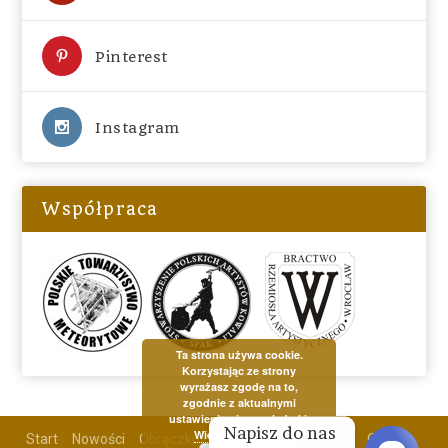
Pinterest
Instagram
Współpraca
Ta strona używa cookie.
Korzystając ze strony
wyrażasz zgodę na to,
zgodnie z aktualnymi
ustawieniami przeglądarki.
Napisz do nas 
Więcej informacji
Start
Nowości
Obrączki
Biżuteria
Aktualności
O mnie