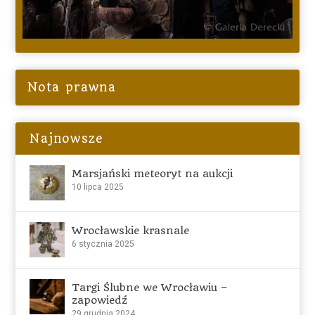
Nota prawna
Najnowsze
Marsjański meteoryt na aukcji
10 lipca 2025
Wrocławskie krasnale
6 stycznia 2025
Targi Ślubne we Wrocławiu –
zapowiedź
29 grudnia 2024