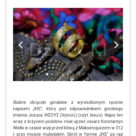
Ślubne obrączki góralskie z wyrzeźbionym ręcznie
napisem „IHS”, który jest odpowiednikiem greckiego
imienia Jezusa: ΙΗΣΟΥΣ (Ἰησοῦς) (czyt. Iesu:s). Napis ten
wraz z krzyżem podobno miał ujrzeć cesarz Konstantyn
Wielki w czasie wizji przed bitwą z Maksencjuszem w 312
r. przy moście mulwijskim. Skrót w formie „IHS” po raz