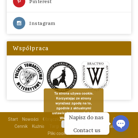
Pinterest
Instagram
Współpraca
Ta strona używa cookie.
Korzystając ze strony
wyrażasz zgodę na to,
zgodnie z aktualnymi
ustawieniami przeglądarki.
Napisz do nas 
Więcej informacji
Start
Nowości
Obrączki
Biżuteria
Aktualności
O mnie
ROZUMIEM
Cennik
Kuźnia
Targi Ślubne
Galeria
Nota prawna
Contact us
Pliki cookies
Kontakt
OPEN