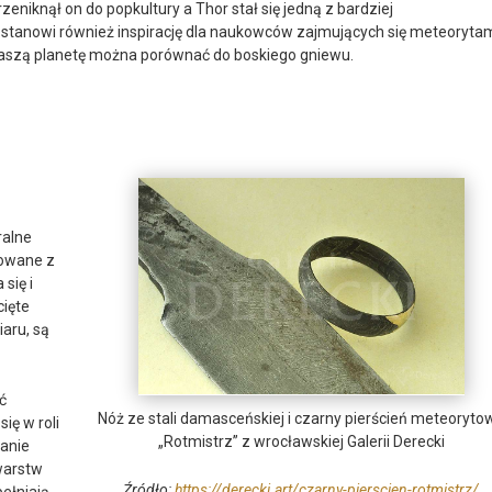
niknął on do popkultury a Thor stał się jedną z bardziej
 stanowi również inspirację dla naukowców zajmujących się meteorytam
 naszą planetę można porównać do boskiego gniewu.
ralne
zowane z
się i
cięte
aru, są
ć
Nóż ze stali damasceńskiej i czarny pierścień meteoryto
ię w roli
„Rotmistrz” z wrocławskiej Galerii Derecki
wanie
warstw
Źródło:
https://derecki.art/czarny-pierscien-rotmistrz/