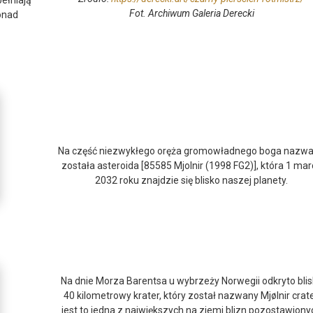
ełniają
Fot. Archiwum Galeria Derecki
onad
Na część niezwykłego oręża gromowładnego boga nazw
została asteroida [85585 Mjolnir (1998 FG2)], która 1 ma
2032 roku znajdzie się blisko naszej planety.
Na dnie Morza Barentsa u wybrzeży Norwegii odkryto bli
40 kilometrowy krater, który został nazwany Mjølnir crate
jest to jedna z największych na ziemi blizn pozostawiony