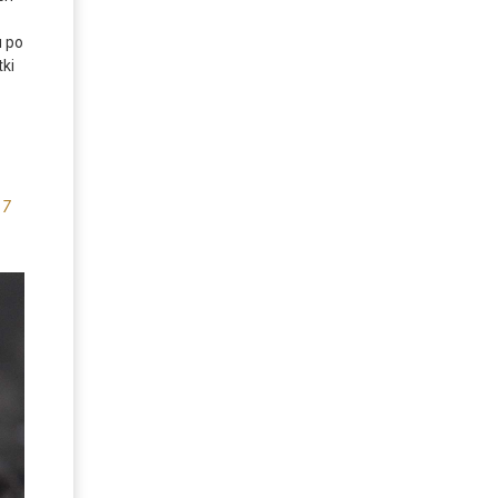
u po
ki
17