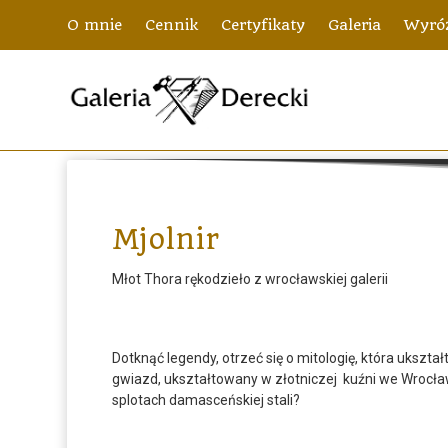
O mnie
Cennik
Certyfikaty
Galeria
Wyróż
Mjolnir
Młot Thora rękodzieło z wrocławskiej galerii
Dotknąć legendy, otrzeć się o mitologię, która ukszt
gwiazd, ukształtowany w złotniczej kuźni we Wrocła
splotach damasceńskiej stali?