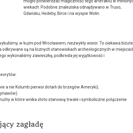
mogło potwierdzać magiczność tego artefaktu w miniony
wiekach. Podobne znaleziska odnajdywano w Truso,
Gdańsku, Hedeby, Birce i na wyspie Wolin.
 wykuliśmy, w kuźni pod Wrocławiem, niezwykły wisior. To ciekawa biżute
a odkrywane są na licznych stanowiskach archeologicznych w miejscac
rego wykonaliśmy zawieszkę, podkreśla jej wyjątkowość i
teorytów:
e a nie Kolumb pierwsi dotarli do brzegów Ameryki);
dynawów).
chy w które wnika złoto stanowią trwałe i symboliczne połączenie
ący zagładę