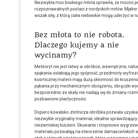
Niezwykła moc boskiego młota sprawiła, że mocno prze
rozpoznawalnych postaci z nordyckich mitów. Mjølnir
wszak siłę, z którą ciała niebieskie mogą uderzyć w
Bez młota to nie robota.
Dlaczego kujemy a nie
wycinamy?
Meteoryt nie jest łatwy w obróbce, wewnętrzne, natu
spękania osłabiają jego spójność, przedmioty wyfre
kosmicznej materii mają dużą skłonność do kruszenia 
pękania przy mechanicznym obciążeniu, obrączki wy
bezpośrednio ze skały nie nadają się do zmiany rozmi
pozbawione plastyczności.
Dopiero kowalsko-złotnicza obróbka pozwala uzyska
niezwykle oryginalny materiał, idealnie sprawdzający s
nieziemskiej biżuterii. Skuwanie i stopniowe wygrze
materiału pozwalają na stworzenie damasceńskich 