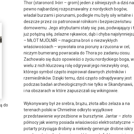
Thor (staronord. Þórr – grom) jeden z silniejszych a dziś na
pewno najbardziej rozpoznawalny z nordyckich bogów,
władał burzami i piorunami, podległe mu były siły witalne i
deszcze przez co patronował rolnikom i bezpieczeństwu
domowemu. Jego atrybutami stały się: pas, podwajający i 
już potężną siłę, żelazne rękawice, dąb i chyba najsłynniejs
– MŁOT MJÖLNIR – magiczna broń o niezwykłych
właściwościach – wywołała ona pioruny a rzucona w cel,
niczym bumerang powracała do Thora po zadaniu ciosu.
Zachowało się dużo opowieści o życiu nordyckiego boga, w
wielu z nich kluczową rolę odgrywał jego niezwykły oręż,
którego symbol często inspirował dawnych złotników i
rzemieślników. Dzięki temu, dziś często odnajdywany jest
podczas badań archeologicznych nie tylko w Skandynawii, 
i na obszarach w które zapuszczali się wikingowie.
Wykonywany był ze srebra, brązu, złota albo żelaza a na
ją do
terenach polski w Chmielnie odkryto wyjątkowe
przedstawienie wyrzeźbione w bursztynie. Jantar – złoto
północy jak wiemy posiada właściwości elektrostatyczne 
potarty przyciąga drobiny a niekiedy generuje drobne iskry