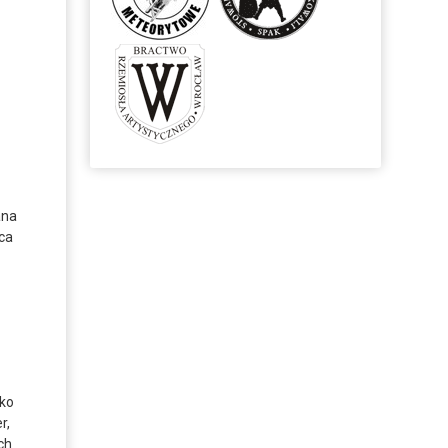
ana
rca
sko
r,
ch