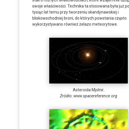
stali o różnych właściwościach, które wzajemnie uzup
swoje właściwości. Technika ta stosowana była już p
tysiąc lat temu przy tworzeniu skandynawskiej i
bliskowschodniej broni, do których powstania często
wykorzystywano również żelazo meteorytowe.
Asteroida Mjolnir.
Źródło: www.spacereference.org