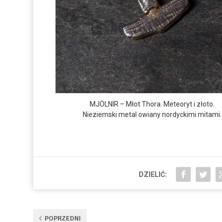
MJÖLNIR – Młot Thora. Meteoryt i złoto.
Nieziemski metal owiany nordyckimi mitami.
DZIELIĆ:
POPRZEDNI