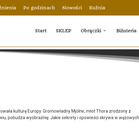
nienia
Po godzinach
Nowości
Kuźnia
Start
SKLEP
Obrączki
Biżuteria
ałtowała kulturę Europy. Gromowładny Mjölnir, młot Thora zrodzony z
wiu, pobudza wyobraźnię. Jakie sekrety i opowieści skrywa w wężowyc