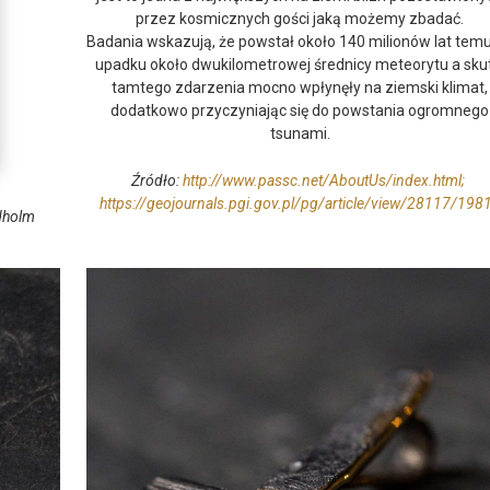
przez kosmicznych gości jaką możemy zbadać.
Badania wskazują, że powstał około 140 milionów lat tem
upadku około dwukilometrowej średnicy meteorytu a skut
tamtego zdarzenia mocno wpłynęły na ziemski klimat,
dodatkowo przyczyniając się do powstania ogromnego
tsunami.
Źródło:
http://www.passc.net/AboutUs/index.html;
https://geojournals.pgi.gov.pl/pg/article/view/28
117/198
ldholm