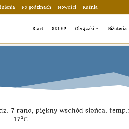
nienia
Po godzinach
Nowości
Kuźnia
Start
SKLEP
Obrączki
Biżuteria
z. 7 rano, piękny wschód słońca, temp.
-17ºC