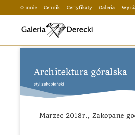
O mnie
Cennik
Certyfikaty
Galeria
Wyróż
Architektura góralska
styl zakopiański
Marzec 2018r., Zakopane god