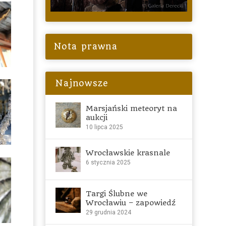
Nota prawna
Najnowsze
Marsjański meteoryt na
aukcji
10 lipca 2025
Wrocławskie krasnale
6 stycznia 2025
Targi Ślubne we
Wrocławiu – zapowiedź
29 grudnia 2024