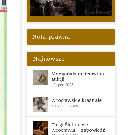
Nota prawna
Najnowsze
Marsjański meteoryt na
aukcji
10 lipca 2025
Wrocławskie krasnale
6 stycznia 2025
Targi Ślubne we
Wrocławiu – zapowiedź