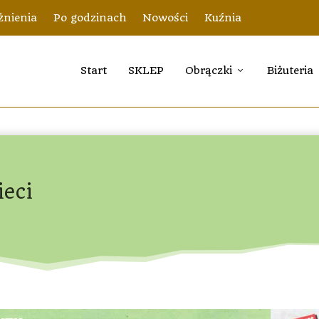
nienia
Po godzinach
Nowości
Kuźnia
Start
SKLEP
Obrączki
Biżuteria
ieci