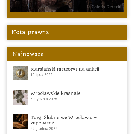
Nota prawna
Najnowsze
Marsjański meteoryt na aukcji
10 lipca 2025
Wrocławskie krasnale
6 stycznia 2025
Targi Ślubne we Wrocławiu –
zapowiedź
29 grudnia 2024