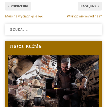
POPRZEDNI
NASTĘPNY
Mars na wyciągnięcie ręki
Wikingowie wśród nas?
Nasza Kuźnia