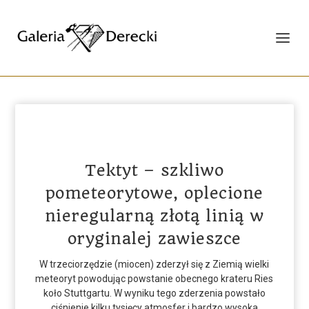
Tektyt – szkliwo
pometeorytowe, oplecione
nieregularną złotą linią w
oryginalej zawieszce
W trzeciorzędzie (miocen) zderzył się z Ziemią wielki
meteoryt powodując powstanie obecnego krateru Ries
koło Stuttgartu. W wyniku tego zderzenia powstało
ciśnienie kilku tysięcy atmosfer i bardzo wysoka