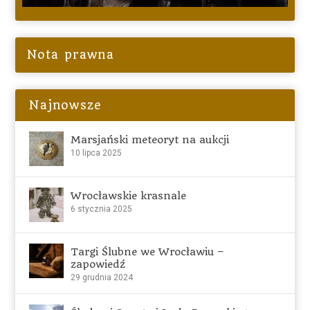
Nota prawna
Najnowsze
Marsjański meteoryt na aukcji
10 lipca 2025
Wrocławskie krasnale
6 stycznia 2025
Targi Ślubne we Wrocławiu –
zapowiedź
29 grudnia 2024