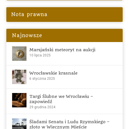
Nota prawna
Najnowsze
Marsjański meteoryt na aukcji
10 lipca 2025
Wrocławskie krasnale
6 stycznia 2025
Targi Ślubne we Wrocławiu –
zapowiedź
29 grudnia 2024
Śladami Senatu i Ludu Rzymskiego –
złoto w Wiecznym Mieście