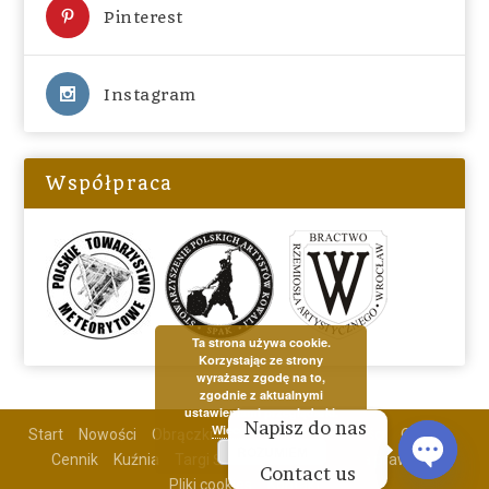
Pinterest
Instagram
Współpraca
Ta strona używa cookie.
Korzystając ze strony
wyrażasz zgodę na to,
zgodnie z aktualnymi
ustawieniami przeglądarki.
Napisz do nas 
Więcej informacji
Start
Nowości
Obrączki
Biżuteria
Aktualności
O mnie
ROZUMIEM
Cennik
Kuźnia
Targi Ślubne
Galeria
Nota prawna
Contact us
Pliki cookies
Kontakt
OPEN