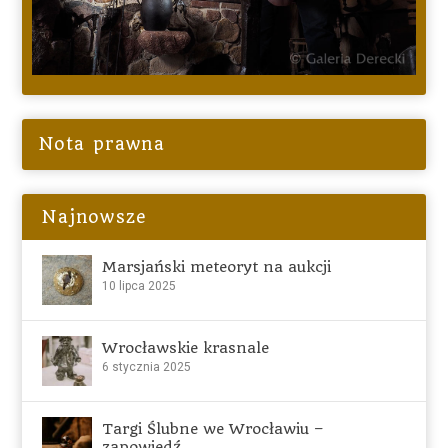
Nota prawna
Najnowsze
Marsjański meteoryt na aukcji
10 lipca 2025
Wrocławskie krasnale
6 stycznia 2025
Targi Ślubne we Wrocławiu –
zapowiedź