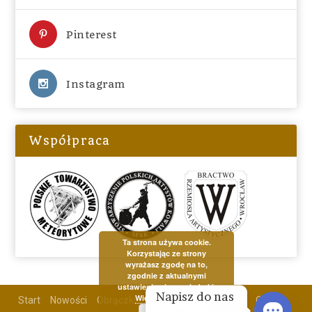
Pinterest
Instagram
Współpraca
Ta strona używa cookie.
Korzystając ze strony
wyrażasz zgodę na to,
zgodnie z aktualnymi
ustawieniami przeglądarki.
Napisz do nas 
Więcej informacji
Start
Nowości
Obrączki
Biżuteria
Aktualności
O mnie