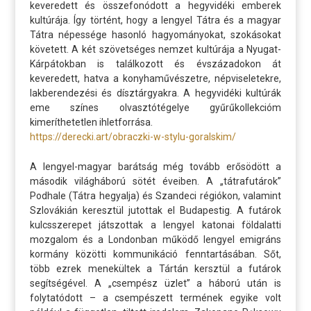
keveredett és összefonódott a hegyvidéki emberek
kultúrája. Így történt, hogy a lengyel Tátra és a magyar
Tátra népessége hasonló hagyományokat, szokásokat
követett. A két szövetséges nemzet kultúrája a Nyugat-
Kárpátokban is találkozott és évszázadokon át
keveredett, hatva a konyhaművészetre, népviseletekre,
lakberendezési és dísztárgyakra. A hegyvidéki kultúrák
eme színes olvasztótégelye gyűrűkollekcióm
kimeríthetetlen ihletforrása.
https://derecki.art/obraczki-w-stylu-goralskim/
A lengyel-magyar barátság még tovább erősödött a
második világháború sötét éveiben. A „tátrafutárok”
Podhale (Tátra hegyalja) és Szandeci régiókon, valamint
Szlovákián keresztül jutottak el Budapestig. A futárok
kulcsszerepet játszottak a lengyel katonai földalatti
mozgalom és a Londonban működő lengyel emigráns
kormány közötti kommunikáció fenntartásában. Sőt,
több ezrek menekültek a Tártán kersztül a futárok
segítségével. A „csempész üzlet” a háború után is
folytatódott – a csempészett termének egyike volt