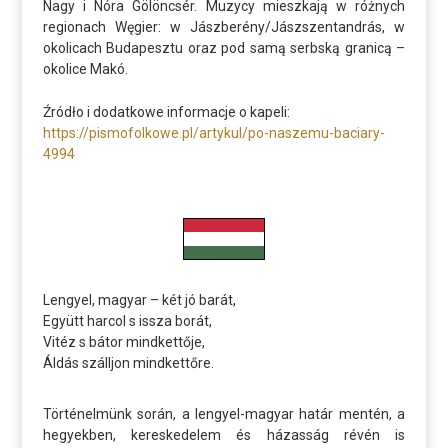
Nagy i Nóra Gölöncsér. Muzycy mieszkają w różnych
regionach Węgier: w Jászberény/Jászszentandrás, w
okolicach Budapesztu oraz pod samą serbską granicą –
okolice Makó.
Źródło i dodatkowe informacje o kapeli:
https://pismofolkowe.pl/artykul/po-naszemu-baciary-
4994
Lengyel, magyar – két jó barát,
Együtt harcol s issza borát,
Vitéz s bátor mindkettője,
Áldás szálljon mindkettőre.
Történelmünk során, a lengyel-magyar határ mentén, a
hegyekben, kereskedelem és házasság révén is