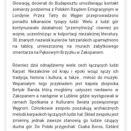
Słowację, docierali do Budapesztu umożliwiając kontakt
żołnierzy podziemia z Polskim Rządem Emigracyjnym w
Londynie. Przez Tatry do Węgier przeprowadzono
ponadto kilkanaście tysięcy ludzi. Wielu z ludzi gór
kontynuowało działalność ”przemytniczą” również po
wojnie, uczestnicząc w kolportacji niezależnej literatury.
30 znanych nazwisk kurierów tatrzańskich upamiętniono
na tablicy, umieszczonej na murach zabytkowego
cmentarza na Pęksowym Brzyzku w Zakopanem.
Również dziś odnajdziemy wiele cech łączących ludzi
Karpat. Niezależnie od kraju i epoki wciąż łączy ich
tradycja, historia i kultura, a także… miłość do muzyki.
Wspaniałym tego przykładem jest kapela zbójnicka
Betyár Banda którą mogliśmy usłyszeć niedawno w
Zakopanem a następnie w Lublinie gdzie występowali w
ramach Spotkania z Kulturami Świata poświęconego
Węgrom. Członkowie zespołu poszukują archaicznych
melodii karpackich łączących ludzi hal. Skład zespołu jest
zmienny, jednak zawsze stanowią go ludzie czujący
ducha gór. Do Polski przyjechali: Csaba Boros, Szilárd