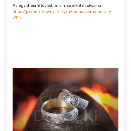
Az együttesről további információkat itt olvashat:
https://pismofolkowe.pl/artykul/po-naszemu-baciary-
4994