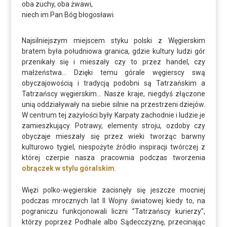
oba zuchy, oba żwawi,
niech im Pan Bóg błogosławi.
Najsilniejszym miejscem styku polski z Węgierskim
bratem była południowa granica, gdzie kultury ludzi gór
przenikały się i mieszały czy to przez handel, czy
małżeństwa… Dzięki temu górale węgierscy swą
obyczajowością i tradycją podobni są Tatrzańskim a
Tatrzańscy węgierskim… Nasze kraje, niegdyś złączone
unią oddziaływały na siebie silnie na przestrzeni dziejów.
W centrum tej zażyłości były Karpaty zachodnie i ludzie je
zamieszkujący. Potrawy, elementy stroju, ozdoby czy
obyczaje mieszały się przez wieki tworząc barwny
kulturowo tygiel, niespożyte źródło inspiracji twórczej z
której czerpie nasza pracownia podczas tworzenia
obrączek w stylu góralskim
.
Więzi polko-węgierskie zacisnęły się jeszcze mocniej
podczas mrocznych lat II Wojny światowej kiedy to, na
pograniczu funkcjonowali liczni ”Tatrzańscy kurierzy”,
którzy poprzez Podhale albo Sądecczyznę, przecinając