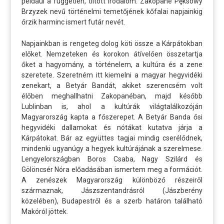
például a független, tiltott irodalom. Zakopane Pęksowy
Brzyzek nevű történelmi temetőjének kőfalai napjainkig
őrzik harminc ismert futár nevét.
Napjainkban is rengeteg dolog köti össze a Kárpátokban
előket. Nemzeteken és korokon átívelően összetartja
őket a hagyomány, a történelem, a kultúra és a zene
szeretete. Szeretném itt kiemelni a magyar hegyvidéki
zenekart, a Betyár Bandát, akiket szerencsém volt
élőben meghallhatni Zakopanéban, majd később
Lublinban is, ahol a kultúrák világtalálkozóján
Magyarország kapta a főszerepet. A Betyár Banda ősi
hegyvidéki dallamokat és nótákat kutatva járja a
Kárpátokat. Bár az együttes tagjai mindig cserélődnek,
mindenki ugyanúgy a hegyek kultúrájának a szerelmese.
Lengyelországban Boros Csaba, Nagy Szilárd és
Gölöncsér Nóra előadásában ismertem meg a formációt.
A zenészek Magyarország különböző részeiről
származnak, Jászszentandrásról (Jászberény
közelében), Budapestről és a szerb határon található
Makóról jöttek.